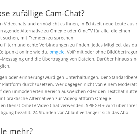
ose zufällige Cam-Chat?
en Videochats und ermöglicht es Ihnen, in Echtzeit neue Leute aus 
orragende Alternative zu Omegle oder OmeTV für alle, die einen
t suchen, mit Fremden zu sprechen.
u filtern und echte Verbindungen zu finden. Jedes Mitglied, das d
Zeitpunkt online wie du.
omgele.
VoIP mit oder ohne Bildübertragu
-Messaging und die Übertragung von Dateien. Darüber hinaus si
lich.
stigen oder erinnerungswürdigen Unterhaltungen. Der Standardber
r Plattform durchzusetzen. Wer dagegen nicht von einem Moderat
f den unmoderierten Bereich ausweichen oder den Textchat nutze
ünf praktische Alternativen zur Videoplattform Omegle
den Dienst OmeTV Video Chat verwenden. SPIEGEL+ wird über Ihre
tigung bezahlt. 24 Stunden vor Ablauf verlängert sich das Abo
le mehr?