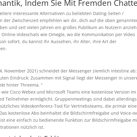
antik, Indem Sie Mit Fremden Chatt
eitere interessante Alternativen zu beliebten Dating-Seiten /
 der Zwischenzeit empfehlen wir dir, dich auf die oben genannte
aben und seit vielen Jahren ein großes Publikum an Nutzern anzieh
ür Online-Videochats wie Omegle, wo die Kommunikation per Video
son sofort, du kannst ihr Aussehen, ihr Alter, ihre Art der
len.
4. November 2021) schneidet der Messenger ziemlich intestine ab:
n guten Eindruck: Zusammen mit Signal liegt der Messenger in unse
rekt hinter Threema. “
 wie Cisco Webex und Microsoft Teams eine kostenlose Version im
red Teilnehmer ermöglicht. Gruppenmeetings sind dabei allerdings
nützliches Videokonferenz-Tool für Vertriebsteams, die primär eine
as kostenlose Abo beinhaltet die Bildschirmfreigabe und Voice-ov
ist eine einfach zu bedienende Funktion zur Bildschirmfreigabe m
rationen nützlich ist.