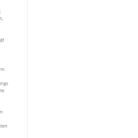
g
t,
egt
ann
ings
ste
en
aten