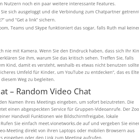
n Nutzern noch ein paar weitere interessante Features.
d Sie sich ausgeloggt und die Verbindung zum Chatpartner getrenn
” und “Get a link” sichern.
, Zoom, Teams und Skype funk­tioniert das sogar, falls Ruth mal keine
ch nie mit Kamera. Wenn Sie den Eindruck haben, dass sich Ihr Ki
rklären Sie ihm, warum Sie das kritisch sehen. Treffen Sie, falls
 Kind, damit es versteht, weshalb es etwas nicht benutzen sollte
sicheres Umfeld für Kinder, um YouTube zu entdecken“, das es Elt
f diesem Weg zu begleiten.
at – Random Video Chat
 den Namen Ihres Meetings eingeben, um sofort beizutreten. Die
etet einen abgespeckten Service für Gruppen-Videoanrufe. Der Zo
einer Handvoll Funktionen wie Bildschirmfreigabe, lokale
Rufen Sie einfach meet.vionetworks.de auf und vergeben Sie eine
eo-Meeting direkt von ihren Laptops oder mobilen Browsern aus
gs eingeben oder den Link zum Meeting aufrufen.