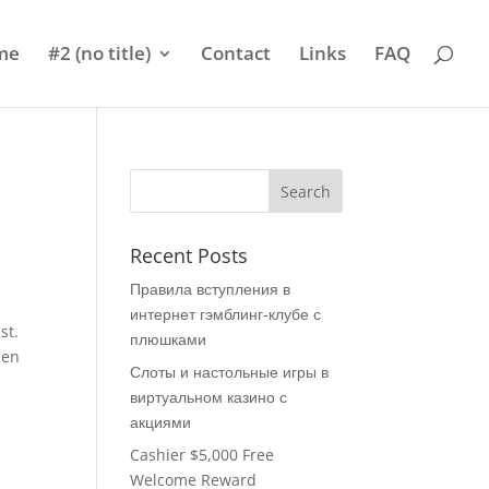
me
#2 (no title)
Contact
Links
FAQ
Recent Posts
Правила вступления в
интернет гэмблинг-клубе с
st.
плюшками
den
Слоты и настольные игры в
виртуальном казино с
акциями
Cashier $5,000 Free
Welcome Reward