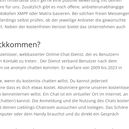
ann hinterlasse doch gerne eine positive Bewertung mit deinen
 für uns. Zusätzlich gibt es noch offene, anbieterunabhängige
tokollen XMPP oder Matrix basieren. Bei solchen freien Messenge
rdings selbst prüfen, ob der jeweilige Anbieter die gewünschte
tzt. Neben der kostenfreien Version bietet das Unternehmen auch
ückkommen?
stenloser, webbasierter Online-Chat-Dienst, der es Benutzern
in Kontakt zu treten . Der Dienst verband Benutzer nach dem
nen sie anonym chatten konnten. Er warfare von 2009 bis 2023 in
, wenn du kostenlos chatten willst. Du kannst jederzeit
ne dass es dich etwas kostet. Abonniere gerne unseren kostenlos
kennenlernen willst. Ein Chat ist ein virtueller Ort im Internet, an
chatten’) kannst. Die Anmeldung und die Nutzung des Chats koste
rekt deinen Lieblings-Chatroom aussuchen und loslegen. Das Schöne
omputer oder dein Handy brauchst und du direkt ein Gespräch