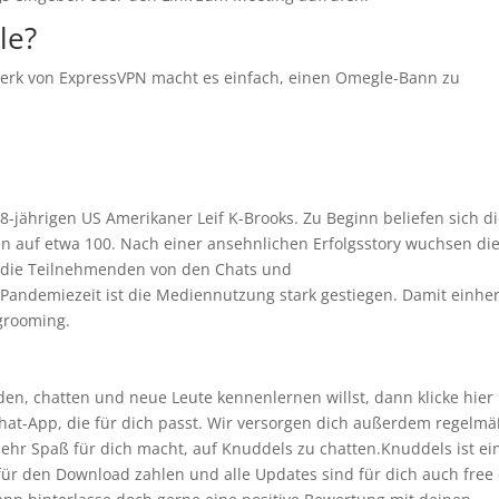
le?
werk von ExpressVPN macht es einfach, einen Omegle-Bann zu
jährigen US Amerikaner Leif K-Brooks. Zu Beginn beliefen sich d
ren auf etwa 100. Nach einer ansehnlichen Erfolgsstory wuchsen di
h die Teilnehmenden von den Chats und
Pandemiezeit ist die Mediennutzung stark gestiegen. Damit einhe
grooming.
en, chatten und neue Leute kennenlernen willst, dann klicke hier
hat-App, die für dich passt. Wir versorgen dich außerdem regelmä
ehr Spaß für dich macht, auf Knuddels zu chatten.Knuddels ist ei
 für den Download zahlen und alle Updates sind für dich auch free 