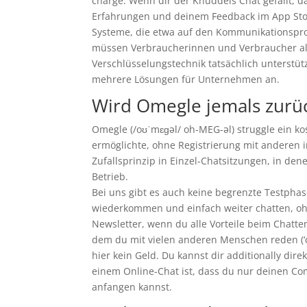
charge. Wenn dir der Knuddels Chat gefällt, d
Erfahrungen und deinem Feedback im App Store
Systeme, die etwa auf den Kommunikationspro
müssen Verbraucherinnen und Verbraucher alle
Verschlüsselungstechnik tatsächlich unterstü
mehrere Lösungen für Unternehmen an.
Wird Omegle jemals zur
Omegle (/oʊˈmɛɡəl/ oh-MEG-əl) struggle ein ko
ermöglichte, ohne Registrierung mit anderen 
Zufallsprinzip in Einzel-Chatsitzungen, in de
Betrieb.
Bei uns gibt es auch keine begrenzte Testphase
wiederkommen und einfach weiter chatten, oh
Newsletter, wenn du alle Vorteile beim Chatten 
dem du mit vielen anderen Menschen reden (‘
hier kein Geld. Du kannst dir additionally di
einem Online-Chat ist, dass du nur deinen C
anfangen kannst.