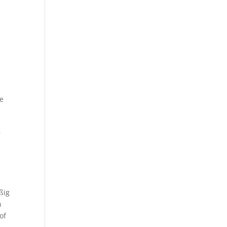
ie
e
r
ßig
n
of