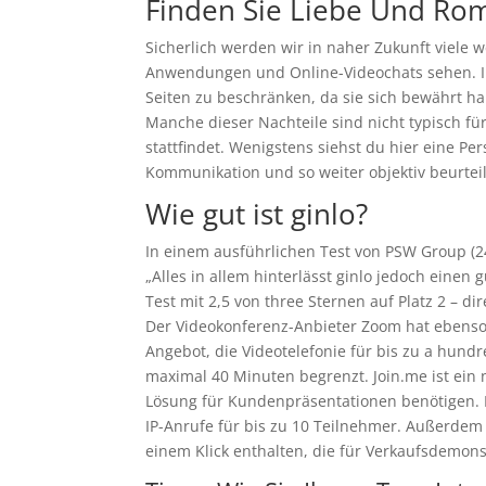
Finden Sie Liebe Und Rom
Sicherlich werden wir in naher Zukunft viele w
Anwendungen und Online-Videochats sehen. In
Seiten zu beschränken, da sie sich bewährt h
Manche dieser Nachteile sind nicht typisch f
stattfindet. Wenigstens siehst du hier eine Per
Kommunikation und so weiter objektiv beurtei
Wie gut ist ginlo?
In einem ausführlichen Test von PSW Group (2
„Alles in allem hinterlässt ginlo jedoch eine
Test mit 2,5 von three Sternen auf Platz 2 – di
Der Videokonferenz-Anbieter Zoom hat ebenso
Angebot, die Videotelefonie für bis zu a hund
maximal 40 Minuten begrenzt. Join.me ist ein 
Lösung für Kundenpräsentationen benötigen. D
IP-Anrufe für bis zu 10 Teilnehmer. Außerdem 
einem Klick enthalten, die für Verkaufsdemonst