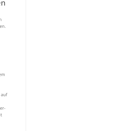
en
n
en.
rem
 auf
er-
it