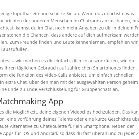
weilige Inputbar ein und schicke Sie ab. Wenn du zunächst etwas
ie Nachrichten der anderen Menschen im Chatraum anzuschauen, be
öchtest, kannst du im Chat noch mehr Angaben zu dir in deinem Pro
besser stehen die Chancen, dass andere auf dich aufmerksam werden
wollen. Zum Freunde finden und Leute kennenlernen, empfehlen wir 
il auszufüllen.
est – wir machen es dir einfach, dich so auszudrücken, wie du
Apps ihren täglichen Gebrauch auf zahlreichen Smartphones finden.
form die Funktion des Video-Calls anbietet, um einfach schneller
ein extra Chat, über den man mit der ausgewählten Person geheim
 eine Ende-zu-Ende-Verschlüsselung für Gruppenchats an.
Matchmaking App
 es die Möglichkeit, deine eigenen Videoclips hochzuladen. Das kan
tion, eine Vorführung deines Talents oder eine kurze Geschichte üb
rtraute Alternative zu ChatRoulette für ein Smartphone. Neben der
Apps für iOS und Android, so dass du fast überall und zu jeder Z