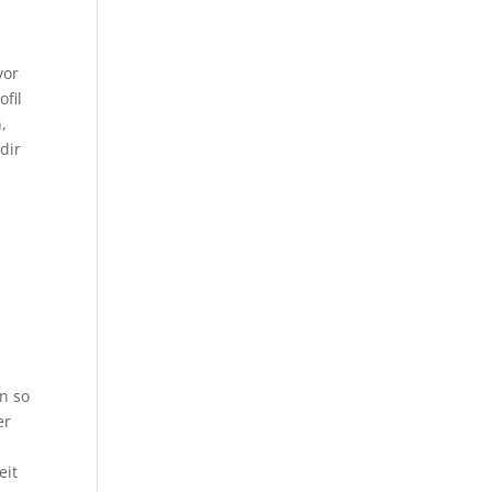
vor
fil
,
dir
n so
er
eit