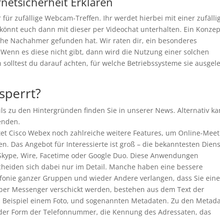
rnetsicherheit Erklären
für zufällige Webcam-Treffen. Ihr werdet hierbei mit einer zufälli
önnt euch dann mit dieser per Videochat unterhalten. Ein Konzep
he Nachahmer gefunden hat. Wir raten dir, ein besonderes
 Wenn es diese nicht gibt, dann wird die Nutzung einer solchen
 solltest du darauf achten, für welche Betriebssysteme sie ausgel
perrt?
ls zu den Hintergründen finden Sie in unserer News. Alternativ k
enden.
et Cisco Webex noch zahlreiche weitere Features, um Online-Meet
ten. Das Angebot für Interessierte ist groß – die bekanntesten Dien
Skype, Wire, Facetime oder Google Duo. Diese Anwendungen
cheiden sich dabei nur im Detail. Manche haben eine bessere
lefonie ganzer Gruppen und wieder Andere verlangen, dass Sie ein
über Messenger verschickt werden, bestehen aus dem Text der
 Beispiel einem Foto, und sogenannten Metadaten. Zu den Metad
 der Form der Telefonnummer, die Kennung des Adressaten, das