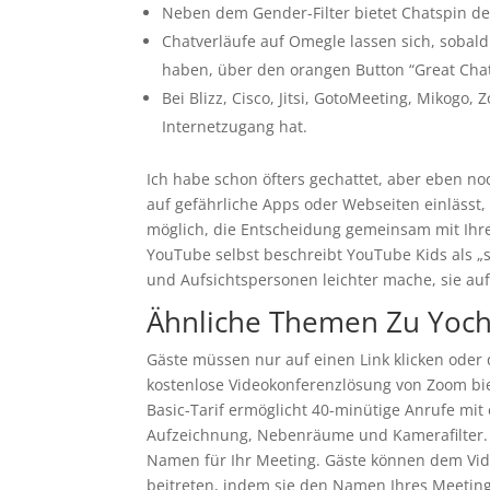
Neben dem Gender-Filter bietet Chatspin de
Chatverläufe auf Omegle lassen sich, sobal
haben, über den orangen Button “Great Chat?
Bei Blizz, Cisco, Jitsi, GotoMee­ting, Mikogo
Internet­zugang hat.
Ich habe schon öfters gechattet, aber eben no
auf gefährliche Apps oder Webseiten einlässt, e
möglich, die Entscheidung gemeinsam mit Ihrem
YouTube selbst beschreibt YouTube Kids als „
und Aufsichtspersonen leichter mache, sie au
Ähnliche Themen Zu Yoch
Gäste müssen nur auf einen Link klicken oder
kostenlose Videokonferenzlösung von Zoom bi
Basic-Tarif ermöglicht 40-minütige Anrufe mit 
Aufzeichnung, Nebenräume und Kamerafilter. 
Namen für Ihr Meeting. Gäste können dem Vid
beitreten, indem sie den Namen Ihres Meetin