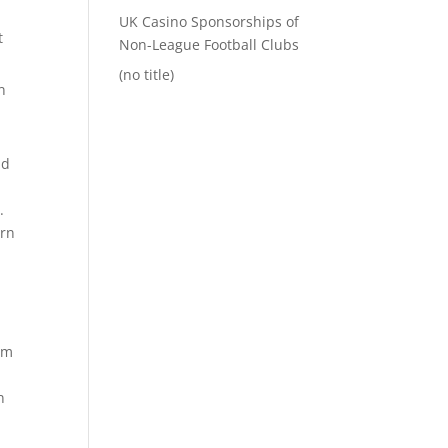
UK Casino Sponsorships of
t
Non-League Football Clubs
(no title)
n
nd
.
ern
om
n