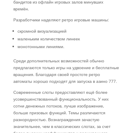
бандитов из офлайн игровых залов минувших
времён.
Разработчики наделяют ретро игровые машины:
скромной визуализацией
маленьким количеством линеек
монотонными линиями.
Среди дополнительных возможностей обычно
предлагаются только игры на удвоение и бесплатные
вращения. Благодаря своей простоте ретро
автоматы хорошо подходят для запуска в азино 777.
Современные слоты предоставляют ещё более
усовершенствованный функциональность. У них
сотни денежных потоков, лучше изображение,
больше призовых функций. Темы различаются
разнородностью. Вознаграждения зачастую
значительнее, чем в классических слотах, за счет