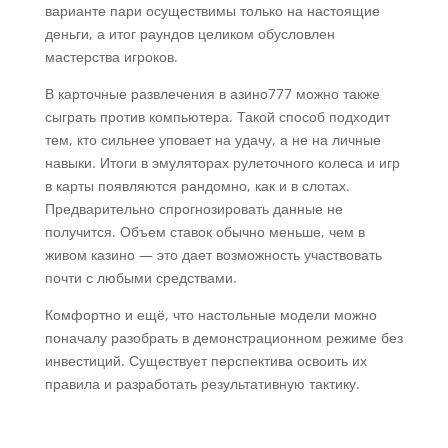
варианте пари осуществимы только на настоящие
деньги, а итог раундов целиком обусловлен
мастерства игроков.
В карточные развлечения в азино777 можно также
сыграть против компьютера. Такой способ подходит
тем, кто сильнее уповает на удачу, а не на личные
навыки. Итоги в эмуляторах рулеточного колеса и игр
в карты появляются рандомно, как и в слотах.
Предварительно спрогнозировать данные не
получится. Объем ставок обычно меньше, чем в
живом казино — это дает возможность участвовать
почти с любыми средствами.
Комфортно и ещё, что настольные модели можно
поначалу разобрать в демонстрационном режиме без
инвестиций. Существует перспектива освоить их
правила и разработать результативную тактику.