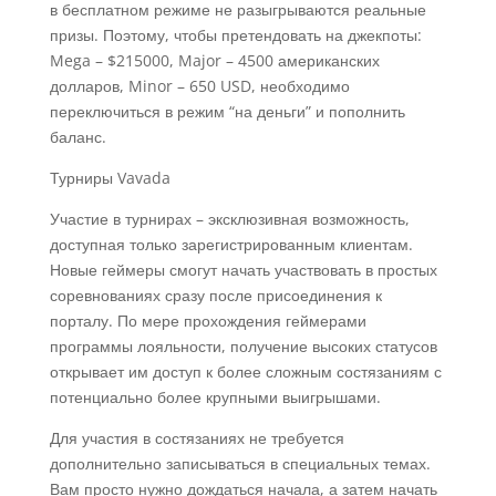
в бесплатном режиме не разыгрываются реальные
призы. Поэтому, чтобы претендовать на джекпоты:
Mega – $215000, Major – 4500 американских
долларов, Minor – 650 USD, необходимо
переключиться в режим “на деньги” и пополнить
баланс.
Турниры Vavada
Участие в турнирах – эксклюзивная возможность,
доступная только зарегистрированным клиентам.
Новые геймеры смогут начать участвовать в простых
соревнованиях сразу после присоединения к
порталу. По мере прохождения геймерами
программы лояльности, получение высоких статусов
открывает им доступ к более сложным состязаниям с
потенциально более крупными выигрышами.
Для участия в состязаниях не требуется
дополнительно записываться в специальных темах.
Вам просто нужно дождаться начала, а затем начать