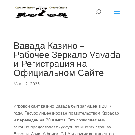
Вавада Казино –
Рабочее Зеркало Vavada
и Регистрация на
Официальном Сайте
Mar 12, 2025
Игровой сайт казино Вавада был запущен в 2017
году. Ресурс лицензирован правительством Кюрасао
и переведен на 20 языков. Это позволяет ему
законно предоставлять услуги во многих странах
Европы, Азии, Африки, США и других континентов.