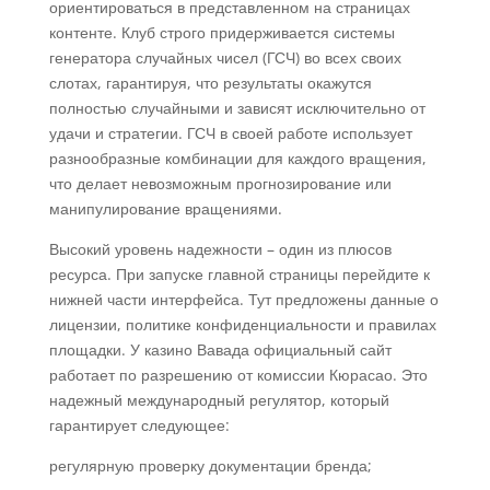
ориентироваться в представленном на страницах
контенте. Клуб строго придерживается системы
генератора случайных чисел (ГСЧ) во всех своих
слотах, гарантируя, что результаты окажутся
полностью случайными и зависят исключительно от
удачи и стратегии. ГСЧ в своей работе использует
разнообразные комбинации для каждого вращения,
что делает невозможным прогнозирование или
манипулирование вращениями.
Высокий уровень надежности – один из плюсов
ресурса. При запуске главной страницы перейдите к
нижней части интерфейса. Тут предложены данные о
лицензии, политике конфиденциальности и правилах
площадки. У казино Вавада официальный сайт
работает по разрешению от комиссии Кюрасао. Это
надежный международный регулятор, который
гарантирует следующее:
регулярную проверку документации бренда;