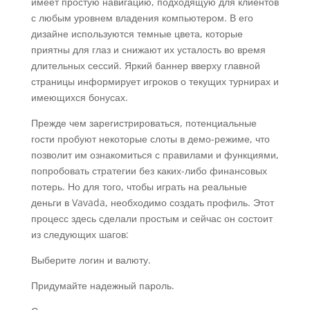
имеет простую навигацию, подходящую для клиентов
с любым уровнем владения компьютером. В его
дизайне используются темные цвета, которые
приятны для глаз и снижают их усталость во время
длительных сессий. Яркий баннер вверху главной
страницы информирует игроков о текущих турнирах и
имеющихся бонусах.
Прежде чем зарегистрироваться, потенциальные
гости пробуют некоторые слоты в демо-режиме, что
позволит им ознакомиться с правилами и функциями,
попробовать стратегии без каких-либо финансовых
потерь. Но для того, чтобы играть на реальные
деньги в Vavada, необходимо создать профиль. Этот
процесс здесь сделали простым и сейчас он состоит
из следующих шагов:
Выберите логин и валюту.
Придумайте надежный пароль.