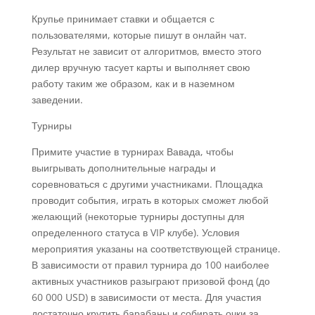
Крупье принимает ставки и общается с
пользователями, которые пишут в онлайн чат.
Результат не зависит от алгоритмов, вместо этого
дилер вручную тасует карты и выполняет свою
работу таким же образом, как и в наземном
заведении.
Турниры
Примите участие в турнирах Вавада, чтобы
выигрывать дополнительные награды и
соревноваться с другими участниками. Площадка
проводит события, играть в которых сможет любой
желающий (некоторые турниры доступны для
определенного статуса в VIP клубе). Условия
мероприятия указаны на соответствующей странице.
В зависимости от правил турнира до 100 наиболее
активных участников разыграют призовой фонд (до
60 000 USD) в зависимости от места. Для участия
достаточно крутить барабаны и собирать очки за