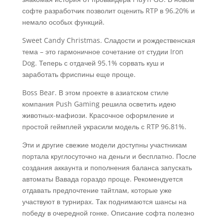
софте разработчик позволит оценить RTP в 96.20% и
немало особых функций.
Sweet Candy Christmas. Сладости и рождественская
тема – это гармоничное сочетание от студии Iron
Dog. Теперь с отдачей 95.1% сорвать куш и
заработать фриспины еще проще.
Boss Bear. В этом проекте в азиатском стиле
компания Push Gaming решила осветить идею
животных-мафиози. Красочное оформление и
простой геймплей украсили модель с RTP 96.81%.
Эти и другие свежие модели доступны участникам
портала круглосуточно на деньги и бесплатно. После
создания аккаунта и пополнения баланса запускать
автоматы Вавада гораздо проще. Рекомендуется
отдавать предпочтение тайтлам, которые уже
участвуют в турнирах. Так поднимаются шансы на
победу в очередной гонке. Описание софта полезно