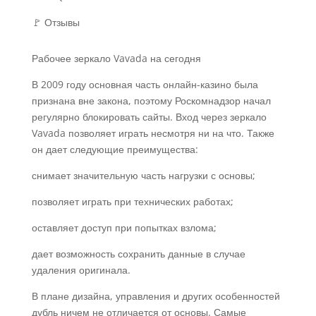
🚩 Отзывы
Рабочее зеркало Vavada на сегодня
В 2009 году основная часть онлайн-казино была
признана вне закона, поэтому Роскомнадзор начал
регулярно блокировать сайты. Вход через зеркало
Vavada позволяет играть несмотря ни на что. Также
он дает следующие преимущества:
снимает значительную часть нагрузки с основы;
позволяет играть при технических работах;
оставляет доступ при попытках взлома;
дает возможность сохранить данные в случае
удаления оригинала.
В плане дизайна, управления и других особенностей
дубль ничем не отличается от основы. Самые