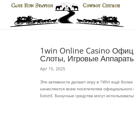
1win Online Casino Офиц
Слоты, Игровые Аппарат
Apr 15, 2025
Эти активности делают игру в 1Win ещё более
начисляется всем посетителям официального 
based. Бонусные средства могут использоваться