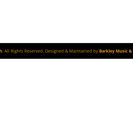
h
. All Rights Reserved. Designed & Maintained by
Barkley Music &