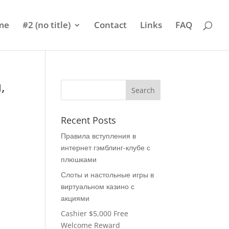
me
#2 (no title)
Contact
Links
FAQ
,
Recent Posts
Правила вступления в
интернет гэмблинг-клубе с
плюшками
Слоты и настольные игры в
виртуальном казино с
акциями
Cashier $5,000 Free
Welcome Reward