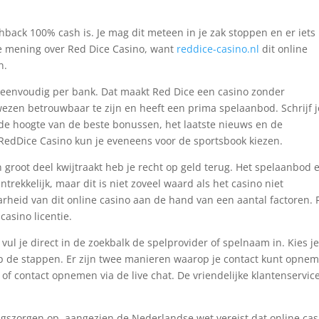
hback 100% cash is. Je mag dit meteen in je zak stoppen en er iets
ze mening over Red Dice Casino, want
reddice-casino.nl
dit online
n.
of eenvoudig per bank. Dat maakt Red Dice een casino zonder
zen betrouwbaar te zijn en heeft een prima spelaanbod. Schrijf j
p de hoogte van de beste bonussen, het laatste nieuws en de
 RedDice Casino kun je eveneens voor de sportsbook kiezen.
n groot deel kwijtraakt heb je recht op geld terug. Het spelaanbod 
trekkelijk, maar dit is niet zoveel waard als het casino niet
rheid van dit online casino aan de hand van een aantal factoren.
casino licentie.
 vul je direct in de zoekbalk de spelprovider of spelnaam in. Kies j
p de stappen. Er zijn twee manieren waarop je contact kunt opne
 of contact opnemen via de live chat. De vriendelijke klantenservic
gszorgen op, aangezien de Nederlandse wet vereist dat online cas