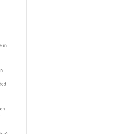
e in
en
 Red
e
men
e
ino’s