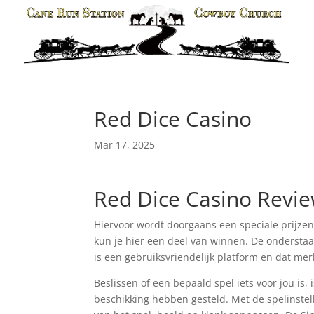
Red Dice Casino
Mar 17, 2025
Red Dice Casino Revi
Hiervoor wordt doorgaans een speciale prijze
kun je hier een deel van winnen. De onderstaa
is een gebruiksvriendelijk platform en dat me
Beslissen of een bepaald spel iets voor jou is
beschikking hebben gesteld. Met de spelinstel