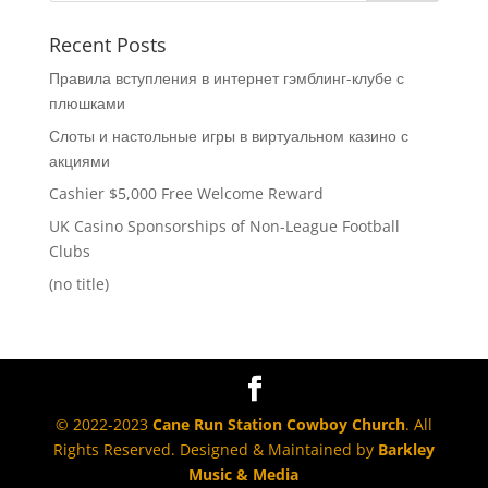
Recent Posts
Правила вступления в интернет гэмблинг-клубе с
плюшками
Слоты и настольные игры в виртуальном казино с
акциями
Cashier $5,000 Free Welcome Reward
UK Casino Sponsorships of Non-League Football
Clubs
(no title)
© 2022-2023
Cane Run Station Cowboy Church
. All
Rights Reserved. Designed & Maintained by
Barkley
Music & Media