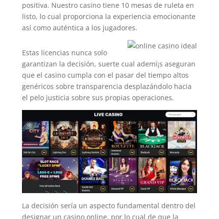
positiva. Nuestro casino tiene 10 mesas de ruleta en
listo, lo cual proporciona la experiencia emocionante
así­ como auténtica a los jugadores.
Estas licencias nunca solo
garantizan la decisión, suerte cual ademí¡s aseguran
que el casino cumpla con el pasar del tiempo altos
genéricos sobre transparencia desplazándolo hacia
el pelo justicia sobre sus propias operaciones.
La decisión serí­a un aspecto fundamental dentro del
designar un casino online, por lo cual de que la