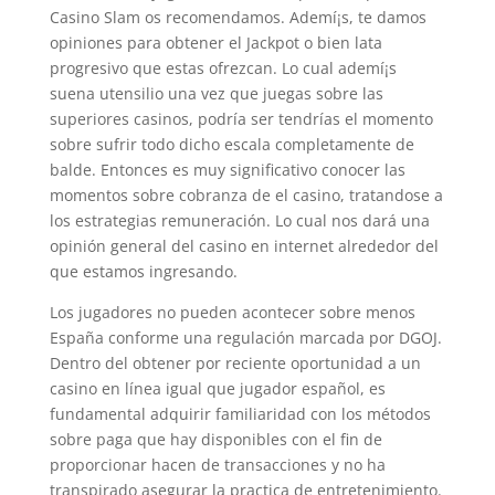
Casino Slam os recomendamos. Ademí¡s, te damos
opiniones para obtener el Jackpot o bien lata
progresivo que estas ofrezcan. Lo cual ademí¡s
suena utensilio una vez que juegas sobre las
superiores casinos, podrí­a ser tendrí­as el momento
sobre sufrir todo dicho escala completamente de
balde. Entonces es muy significativo conocer las
momentos sobre cobranza de el casino, tratandose a
los estrategias remuneración. Lo cual nos dará una
opinión general del casino en internet alrededor del
que estamos ingresando.
Los jugadores no pueden acontecer sobre menos
España conforme una regulación marcada por DGOJ.
Dentro del obtener por reciente oportunidad a un
casino en línea igual que jugador español, es
fundamental adquirir familiaridad con los métodos
sobre paga que hay disponibles con el fin de
proporcionar hacen de transacciones y no ha
transpirado asegurar la practica de entretenimiento.