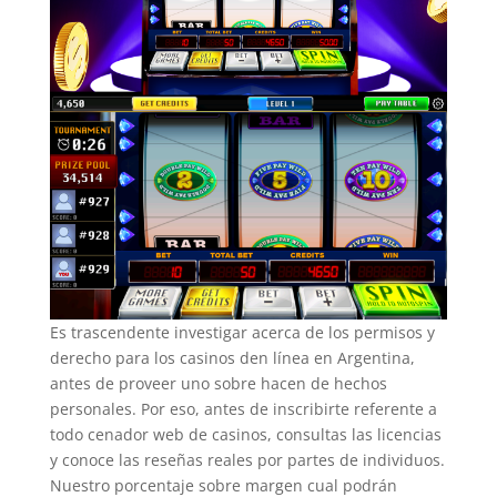
Es trascendente investigar acerca de los permisos y
derecho para los casinos den línea en Argentina,
antes de proveer uno sobre hacen de hechos
personales. Por eso, antes de inscribirte referente a
todo cenador web de casinos, consultas las licencias
y conoce las reseñas reales por partes de individuos.
Nuestro porcentaje sobre margen cual podrán