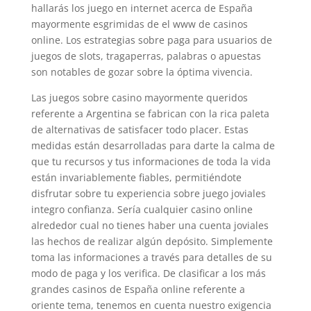
hallarás los juego en internet acerca de España
mayormente esgrimidas de el www de casinos
online.
Los estrategias sobre paga para usuarios de
juegos de slots, tragaperras, palabras o apuestas
son notables de gozar sobre la óptima vivencia.
Las juegos sobre casino mayormente queridos
referente a Argentina se fabrican con la rica paleta
de alternativas de satisfacer todo placer. Estas
medidas están desarrolladas para darte la calma de
que tu recursos y tus informaciones de toda la vida
están invariablemente fiables, permitiéndote
disfrutar sobre tu experiencia sobre juego joviales
integro confianza. Serí­a cualquier casino online
alrededor cual no tienes haber una cuenta joviales
las hechos de realizar algún depósito. Simplemente
toma las informaciones a través para detalles de su
modo de paga y los verifica. De clasificar a los más
grandes casinos de España online referente a
oriente tema, tenemos en cuenta nuestro exigencia