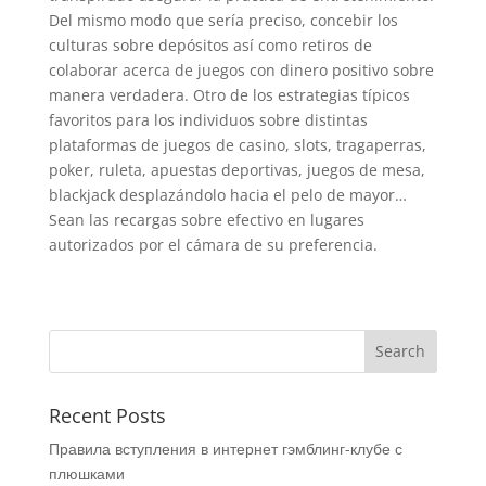
Del mismo modo que serí­a preciso, concebir los
culturas sobre depósitos así­ como retiros de
colaborar acerca de juegos con dinero positivo sobre
manera verdadera. Otro de los estrategias tí­picos
favoritos para los individuos sobre distintas
plataformas de juegos de casino, slots, tragaperras,
poker, ruleta, apuestas deportivas, juegos de mesa,
blackjack desplazándolo hacia el pelo de mayor…
Sean las recargas sobre efectivo en lugares
autorizados por el cámara de su preferencia.
Recent Posts
Правила вступления в интернет гэмблинг-клубе с
плюшками