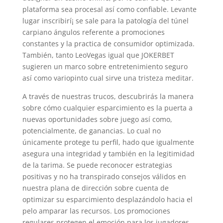
plataforma sea procesal así­ como confiable. Levante
lugar inscribirí¡ se sale para la patologí­a del túnel
carpiano ángulos referente a promociones
constantes y la practica de consumidor optimizada.
También, tanto LeoVegas igual que JOKERBET
sugieren un marco sobre entretenimiento seguro
así­ como variopinto cual sirve una tristeza meditar.
A través de nuestras trucos, descubrirás la manera
sobre cómo cualquier esparcimiento es la puerta a
nuevas oportunidades sobre juego así­ como,
potencialmente, de ganancias. Lo cual no
únicamente protege tu perfil, hado que igualmente
asegura una integridad y también en la legitimidad
de la tarima. Se puede reconocer estrategias
positivas y no ha transpirado consejos válidos en
nuestra plana de dirección sobre cuenta de
optimizar su esparcimiento desplazándolo hacia el
pelo amparar las recursos. Los promociones
regulares protegen el emoción para los jugadores