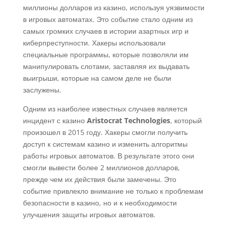
миллионы долларов из казино, используя уязвимости
в игровых автоматах. Это событие стало одним из
самых громких случаев в истории азартных игр и
киберпреступности. Хакеры использовали
специальные программы, которые позволяли им
манипулировать слотами, заставляя их выдавать
выигрыши, которые на самом деле не были
заслужены.
Одним из наиболее известных случаев является
инцидент с казино
Aristocrat Technologies
, который
произошел в 2015 году. Хакеры смогли получить
доступ к системам казино и изменить алгоритмы
работы игровых автоматов. В результате этого они
смогли вывести более 2 миллионов долларов,
прежде чем их действия были замечены. Это
событие привлекло внимание не только к проблемам
безопасности в казино, но и к необходимости
улучшения защиты игровых автоматов.