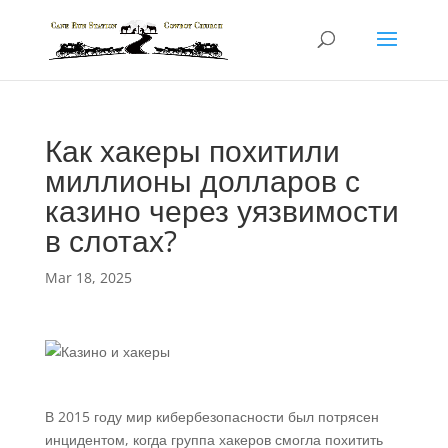
Как хакеры похитили
миллионы долларов с
казино через уязвимости
в слотах?
Mar 18, 2025
В 2015 году мир кибербезопасности был потрясен
инцидентом, когда группа хакеров смогла похитить