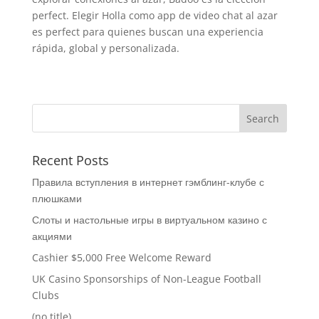
perfect. Elegir Holla como app de video chat al azar
es perfect para quienes buscan una experiencia
rápida, global y personalizada.
Recent Posts
Правила вступления в интернет гэмблинг-клубе с
плюшками
Слоты и настольные игры в виртуальном казино с
акциями
Cashier $5,000 Free Welcome Reward
UK Casino Sponsorships of Non-League Football
Clubs
(no title)