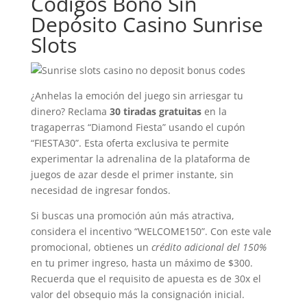
Códigos Bono Sin
Depósito Casino Sunrise
Slots
¿Anhelas la emoción del juego sin arriesgar tu
dinero? Reclama
30 tiradas gratuitas
en la
tragaperras “Diamond Fiesta” usando el cupón
“FIESTA30”. Esta oferta exclusiva te permite
experimentar la adrenalina de la plataforma de
juegos de azar desde el primer instante, sin
necesidad de ingresar fondos.
Si buscas una promoción aún más atractiva,
considera el incentivo “WELCOME150”. Con este vale
promocional, obtienes un
crédito adicional del 150%
en tu primer ingreso, hasta un máximo de $300.
Recuerda que el requisito de apuesta es de 30x el
valor del obsequio más la consignación inicial.