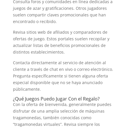
Consulta foros y comunidades en línea dedicadas a
juegos de azar y gratificaciones. Otros jugadores
suelen compartir claves promocionales que han
encontrado o recibido.
Revisa sitios web de afiliados y comparadores de
ofertas de juego. Estos portales suelen recopilar y
actualizar listas de beneficios promocionales de
distintos establecimientos.
Contacta directamente al servicio de atención al
cliente a través de chat en vivo o correo electrónico.
Pregunta específicamente si tienen alguna oferta
especial disponible que no se haya anunciado
públicamente.
¿Qué Juegos Puedo Jugar Con el Regalo?
Con la oferta de bienvenida, generalmente puedes
disfrutar de una amplia selección de máquinas
tragamonedas, también conocidas como
“tragamonedas virtuales”. Revisa siempre los