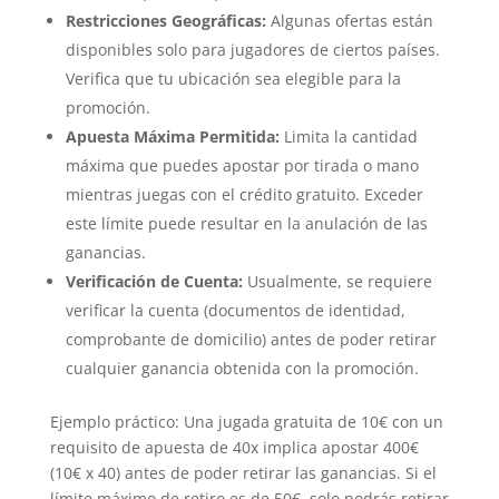
Restricciones Geográficas:
Algunas ofertas están
disponibles solo para jugadores de ciertos países.
Verifica que tu ubicación sea elegible para la
promoción.
Apuesta Máxima Permitida:
Limita la cantidad
máxima que puedes apostar por tirada o mano
mientras juegas con el crédito gratuito. Exceder
este límite puede resultar en la anulación de las
ganancias.
Verificación de Cuenta:
Usualmente, se requiere
verificar la cuenta (documentos de identidad,
comprobante de domicilio) antes de poder retirar
cualquier ganancia obtenida con la promoción.
Ejemplo práctico: Una jugada gratuita de 10€ con un
requisito de apuesta de 40x implica apostar 400€
(10€ x 40) antes de poder retirar las ganancias. Si el
límite máximo de retiro es de 50€, solo podrás retirar