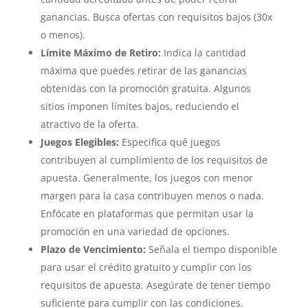
ganancias. Busca ofertas con requisitos bajos (30x
o menos).
Límite Máximo de Retiro:
Indica la cantidad
máxima que puedes retirar de las ganancias
obtenidas con la promoción gratuita. Algunos
sitios imponen límites bajos, reduciendo el
atractivo de la oferta.
Juegos Elegibles:
Especifica qué juegos
contribuyen al cumplimiento de los requisitos de
apuesta. Generalmente, los juegos con menor
margen para la casa contribuyen menos o nada.
Enfócate en plataformas que permitan usar la
promoción en una variedad de opciones.
Plazo de Vencimiento:
Señala el tiempo disponible
para usar el crédito gratuito y cumplir con los
requisitos de apuesta. Asegúrate de tener tiempo
suficiente para cumplir con las condiciones.