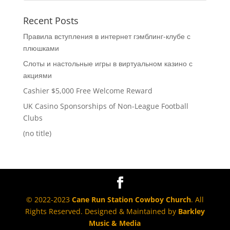
Recent Posts
Правила вступления в интернет гэмблинг-клубе с
плюшками
Слоты и настольные игры в виртуальном казино с
акциями
Cashier $5,000 Free Welcome Reward
UK Casino Sponsorships of Non-League Football
Clubs
(no title)
© 2022-2023
Cane Run Station Cowboy Church
. All
Rights Reserved. Designed & Maintained by
Barkley
Music & Media