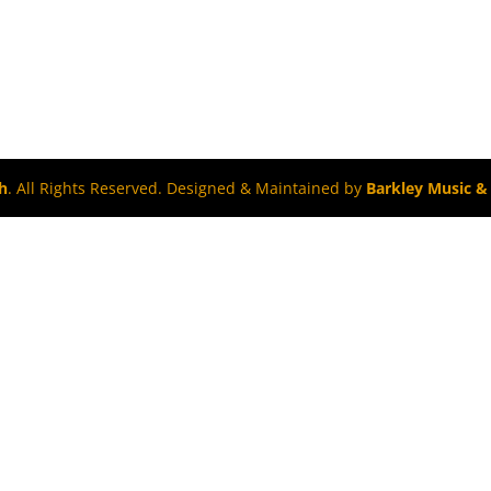
h
. All Rights Reserved. Designed & Maintained by
Barkley Music &