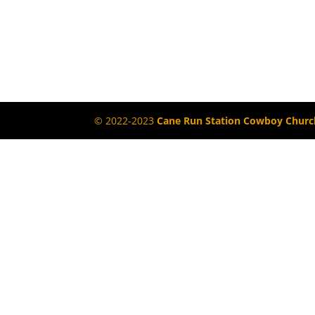
© 2022-2023
Cane Run Station Cowboy Churc