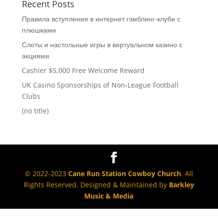
Recent Posts
Правила вступления в интернет гэмблинг-клубе с
плюшками
Слоты и настольные игры в виртуальном казино с
акциями
Cashier $5,000 Free Welcome Reward
UK Casino Sponsorships of Non-League Football
Clubs
(no title)
© 2022-2023
Cane Run Station Cowboy Church
. All
Rights Reserved. Designed & Maintained by
Barkley
Music & Media