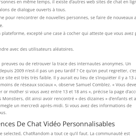
rsonnes en même temps, il existe d’autres web sites de chat en lig
lons de dialogue ouverts à tous.
orme pour rencontrer de nouvelles personnes, se faire de nouveaux 
e.
 plateforme, excepté une case à cocher qui atteste que vous avez 
ndre avec des utilisateurs aléatoires.
des preuves ou de retrouver la trace des internautes anonymes. Un
epuis 2009 n’est-il pas un peu tardif ? Ce qu’on peut regretter, c’e
 site est très très faible. Il y aurait eu lieu de s’inquiéter il y a 13 
it moins de réseaux sociaux », observe Samuel Comblez. « Vous dev
er or mother si vous avez entre 13 et 18 ans », précise la page d’acc
 Monstiers, dit ainsi avoir rencontré « des dizaines » d’enfants et 
 Omegle un mercredi après-midi. Si vous avez des informations de
ous.
iences De Chat Vidéo Personnalisables
e selected, ChatRandom a tout ce qu’il faut. La communauté est