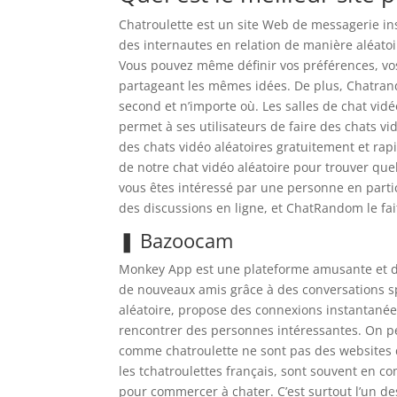
Chatroulette est un site Web de messagerie i
des internautes en relation de manière aléatoi
Vous pouvez même définir vos préférences, vo
partageant les mêmes idées. De plus, Chatra
second et n’importe où. Les salles de chat vidéo
permet à ses utilisateurs de faire des chats v
des chats vidéo aléatoires gratuitement et ra
de notre chat vidéo aléatoire pour trouver quel
vous êtes intéressé par une personne en partic
des discussions en ligne, et ChatRandom le fai
❚ Bazoocam
Monkey App est une plateforme amusante et déc
de nouveaux amis grâce à des conversations sp
aléatoire, propose des connexions instantanée
rencontrer des personnes intéressantes. On pe
comme chatroulette ne sont pas des websites d
les tchatroulettes français, sont souvent en co
pour commercer à chater. C’est surtout l’un des 