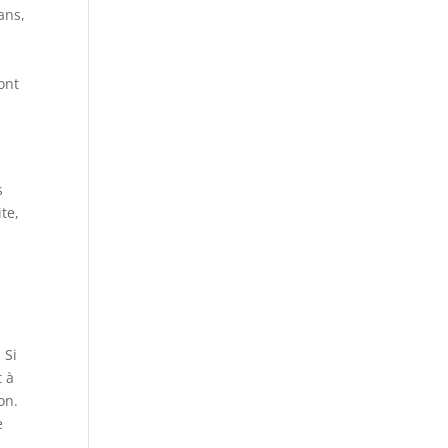
ans,
ont
t
s
te,
 Si
t à
on.
e