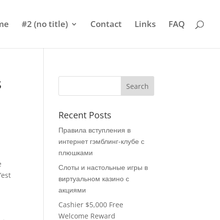
me
#2 (no title)
Contact
Links
FAQ
s
Recent Posts
Правила вступления в
интернет гэмблинг-клубе с
плюшками
e
Слоты и настольные игры в
’est
виртуальном казино с
акциями
Cashier $5,000 Free
Welcome Reward