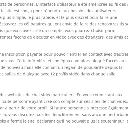
rts de personnes. L’interface utilisateur a été améliorée au fil des 
t le site est conçu pour répondre aux besoins des utilisateurs
e plus simple, le plus rapide, et le plus discret pour faire une
écouvrez les célibataires qui ont envie de faire des rencontres ils s
ois que vous avez créé un compte, vous pourrez choisir parmi
fférentes façons de discuter en vidéo avec des étrangers, des amis e
e inscription payante pour pouvoir entrer en contact avec d’autre
 vous. Cette infirmière et son époux ont alors bloqué l’accès au si
en de nouveau mais elle connaît un regain de popularité depuis la
 salles de dialogue avec 12 profils vidéo dans chaque salle.
r des websites de chat vidéo particuliers. En vous connectant aux
 toute personne ayant créé son compte sur ces sites de chat vidéo.
mer à partir de votre profil. Si l’autre personne s’intéresse égalemen
e là, vous discutez tous les deux librement sans aucune perturbati
s a fermé le site, déclarant qu’il ne pouvait plus le soutenir sur l