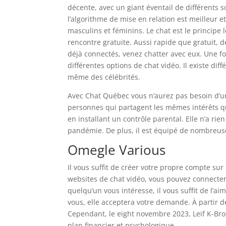
décente, avec un giant éventail de différents so
l’algorithme de mise en relation est meilleur e
masculins et féminins. Le chat est le principe l
rencontre gratuite. Aussi rapide que gratuit, d
déjà connectés, venez chatter avec eux. Une f
différentes options de chat vidéo. Il existe di
même des célébrités.
Avec Chat Québec vous n’aurez pas besoin d’un
personnes qui partagent les mêmes intérêts que
en installant un contrôle parental. Elle n’a ri
pandémie. De plus, il est équipé de nombreuses
Omegle Various
Il vous suffit de créer votre propre compte su
websites de chat vidéo, vous pouvez connecter
quelqu’un vous intéresse, il vous suffit de l’ai
vous, elle acceptera votre demande. À partir d
Cependant, le eight novembre 2023, Leif K-Brook
plan financier et psychologique.