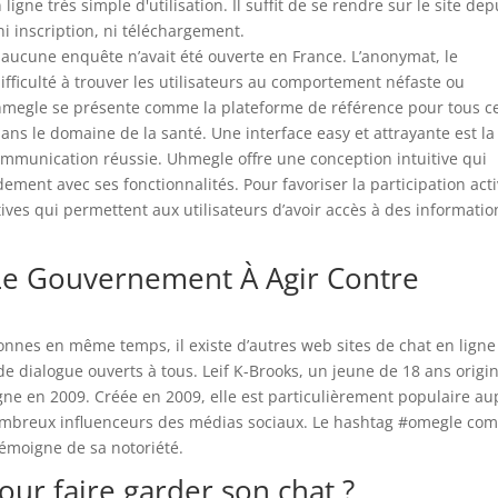
igne très simple d'utilisation. Il suffit de se rendre sur le site dep
ni inscription, ni téléchargement.
aucune enquête n’avait été ouverte en France. L’anonymat, le
fficulté à trouver les utilisateurs au comportement néfaste ou
Uhmegle se présente comme la plateforme de référence pour tous c
ns le domaine de la santé. Une interface easy et attrayante est la
mmunication réussie. Uhmegle offre une conception intuitive qui
dement avec ses fonctionnalités. Pour favoriser la participation acti
ves qui permettent aux utilisateurs d’avoir accès à des informatio
 Le Gouvernement À Agir Contre
onnes en même temps, il existe d’autres web sites de chat en ligne
 dialogue ouverts à tous. Leif K-Brooks, un jeune de 18 ans origi
gne en 2009. Créée en 2009, elle est particulièrement populaire au
 nombreux influenceurs des médias sociaux. Le hashtag #omegle co
témoigne de sa notoriété.
pour faire garder son chat ?