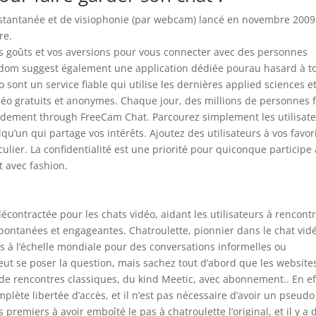
nstantanée et de visiophonie (par webcam) lancé en novembre 200
re.
s goûts et vos aversions pour vous connecter avec des personnes
ndom suggest également une application dédiée pourau hasard à t
 sont un service fiable qui utilise les dernières applied sciences e
idéo gratuits et anonymes. Chaque jour, des millions de personnes 
pidement through FreeCam Chat. Parcourez simplement les utilisat
qu’un qui partage vos intérêts. Ajoutez des utilisateurs à vos favori
ulier. La confidentialité est une priorité pour quiconque participe 
t avec fashion.
ontractée pour les chats vidéo, aidant les utilisateurs à rencont
ontanées et engageantes. Chatroulette, pionnier dans le chat vid
s à l’échelle mondiale pour des conversations informelles ou
ut se poser la question, mais sachez tout d’abord que les website
e rencontres classiques, du kind Meetic, avec abonnement.. En ef
mplète libertée d’accès, et il n’est pas nécessaire d’avoir un pseudo
premiers à avoir emboîté le pas à chatroulette l’original, et il y a 