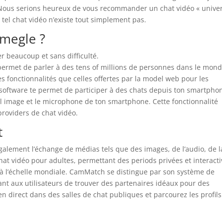
Nous serions heureux de vous recommander un chat vidéo « unive
 tel chat vidéo n’existe tout simplement pas.
Omegle ?
r beaucoup et sans difficulté.
 permet de parler à des tens of millions de personnes dans le mond
es fonctionnalités que celles offertes par la model web pour les
software te permet de participer à des chats depuis ton smartpho
il image et le microphone de ton smartphone. Cette fonctionnalité
roviders de chat vidéo.
t
galement l’échange de médias tels que des images, de l’audio, de l
hat vidéo pour adultes, permettant des periods privées et interact
r à l’échelle mondiale. CamMatch se distingue par son système de
nt aux utilisateurs de trouver des partenaires idéaux pour des
 en direct dans des salles de chat publiques et parcourez les profil