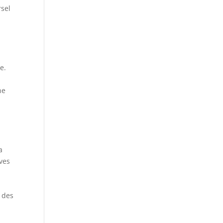
rsel
e.
ne
a
ives
s des