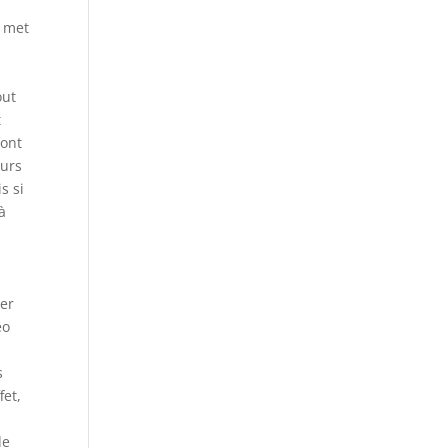
9 met
out
t
font
eurs
s si
à
rer
éo
s
fet,
de