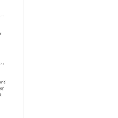
 –
r
s
des
 une
 en
a