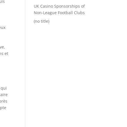
uis
UK Casino Sponsorships of
Non-League Football Clubs
(no title)
eux
ve,
ns et
 qui
naire
près
mpte