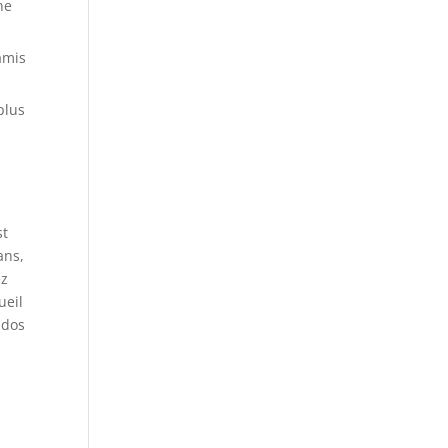
ne
amis
plus
st
ans,
ez
ueil
ados