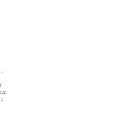
 si
s.
nous
e ,