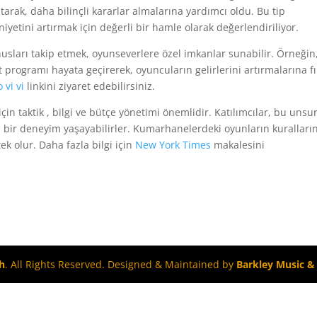
arak, daha bilinçli kararlar almalarına yardımcı oldu. Bu tip
tini artırmak için değerli bir hamle olarak değerlendiriliyor.
sları takip etmek, oyunseverlere özel imkanlar sunabilir. Örneğin
 programı hayata geçirerek, oyuncuların gelirlerini artırmalarına fı
 vi vi
linkini ziyaret edebilirsiniz.
in taktik , bilgi ve bütçe yönetimi önemlidir. Katılımcılar, bu unsur
bir deneyim yaşayabilirler. Kumarhanelerdeki oyunların kurallarını
k olur. Daha fazla bilgi için
New York Times
makalesini
h
. All Rights Reserved. Designed & Maintained by
Barkley Music &