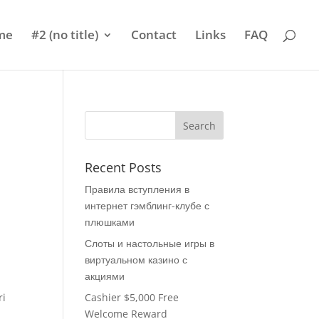
me
#2 (no title)
Contact
Links
FAQ
Recent Posts
Правила вступления в
интернет гэмблинг-клубе с
плюшками
Слоты и настольные игры в
ı
виртуальном казино с
акциями
ri
Cashier $5,000 Free
Welcome Reward