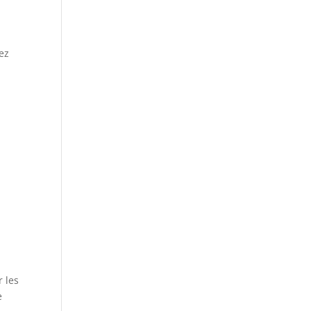
sez
r les
e