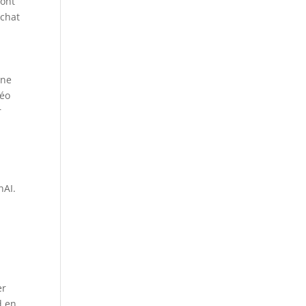
 ont
 chat
.
gne
déo
r
a
nAI.
er
d en