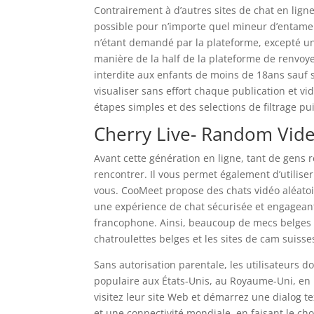
Contrairement à d’autres sites de chat en lign
possible pour n’importe quel mineur d’entamer
n’étant demandé par la plateforme, excepté un
manière de la half de la plateforme de renvoyer
interdite aux enfants de moins de 18ans sauf 
visualiser sans effort chaque publication et v
étapes simples et des selections de filtrage pu
Cherry Live- Random Vid
Avant cette génération en ligne, tant de gens 
rencontrer. Il vous permet également d’utilise
vous. CooMeet propose des chats vidéo aléatoir
une expérience de chat sécurisée et engageante.
francophone. Ainsi, beaucoup de mecs belges 
chatroulettes belges et les sites de cam suisses
Sans autorisation parentale, les utilisateurs 
populaire aux États-Unis, au Royaume-Uni, en 
visitez leur site Web et démarrez une dialog t
et une connectivité mondiale, en faisant le cho