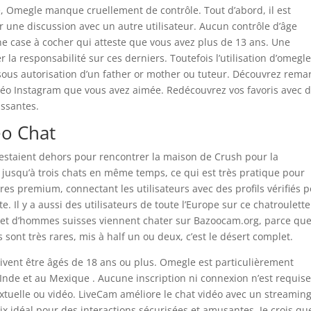
e, Omegle manque cruellement de contrôle. Tout d’abord, il est
 une discussion avec un autre utilisateur. Aucun contrôle d’âge
e case à cocher qui atteste que vous avez plus de 13 ans. Une
 la responsabilité sur ces derniers. Toutefois l’utilisation d’omegle
sous autorisation d’un father or mother ou tuteur. Découvrez rema
idéo Instagram que vous avez aimée. Redécouvrez vos favoris avec 
issantes.
eo Chat
restaient dehors pour rencontrer la maison de Crush pour la
r jusqu’à trois chats en même temps, ce qui est très pratique pour
es premium, connectant les utilisateurs avec des profils vérifiés 
 Il y a aussi des utilisateurs de toute l’Europe sur ce chatroulette
et d’hommes suisses viennent chater sur Bazoocam.org, parce que
 sont très rares, mis à half un ou deux, c’est le désert complet.
doivent être âgés de 18 ans ou plus. Omegle est particulièrement
Inde et au Mexique . Aucune inscription ni connexion n’est requise
extuelle ou vidéo. LiveCam améliore le chat vidéo avec un streamin
ix idéal pour des interactions sécurisées et amusantes. Je crois qu