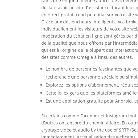
Dans une enquête menée auprès de acheteurs e
déclaré avoir besoin d’assistance durant leur p
en direct gratuit rend potential sur votre sit
Grâce aux déclencheurs intelligents, vos broke
individuellement les visiteurs de votre site we
modération du t’chat en ligne sont gérés par d
de la qualité que nous offrons par l’intermédi
qui est à l’origine de la plupart des interacti
des sites comme Omegle à l’insu des autres.
Le nombre de personnes fascinantes que vou
recherche d’une personne spéciale ou simpl
Explorez les options d’abonnement, réduisez l
Cette loi exigera que les plateformes amélior
Est une application gratuite pour Android, ap
Si certains comme Facebook et Instagram font d
d’autres ont encore du chemin à faire. En outr
cryptage vidéo et audio by the use of SRTP (S
immédiatement la visualisation des webcams. 