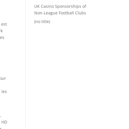
UK Casino Sponsorships of
Non-League Football Clubs
(no title)
 est
rk
des
pour
 les
,
g HD
e