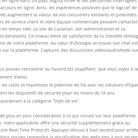
n ligne dans six pays, eighty three % des personnes interrogées
arcours en ligne. Ainsi, les expériences positives que le logiciel de
e web augmentent la valeur de vos consumers existants et potentiels
rs de service client et votre équipe commerciale peuvent contacter
b en temps réel. Le site de Caramail, son administration et sa
es bénévoles. Ce niveau élevé de satisfaction de la clientèle témoi
aire de notre plateforme. Au cœur d’Uhmegle se trouve son chat vi
ons sur la plateforme. Capturez des discussions vidéo/audio/texte su
s pouvez rencontrer au hasard est stupéfiant, que vous soyez à l
ement d’amis.
es coûts et maximisez le potentiel de l’IA avec les solutions d’Ope
ent les dispositifs de sécurité pour les moins de 18 ans.
partenant à la catégorie “Style de vie”.
e plus en plus consideration à ce qui circule sur leur plateforme,
e, notre application offre une sécurité supplémentaire grâce au
ecure Real-Time Protocol). Appuyez dessus à tout second pour arrêt
Vous pouvez reprendre la visualisation des webcams à tout secon