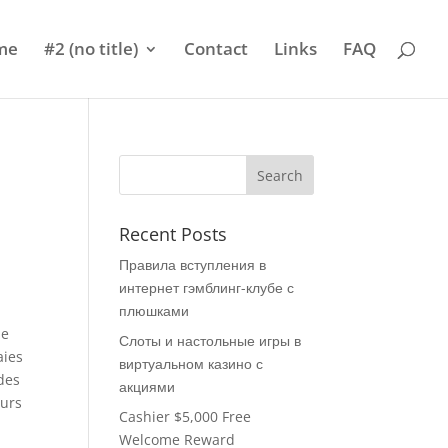
me
#2 (no title)
Contact
Links
FAQ
Recent Posts
Правила вступления в
интернет гэмблинг-клубе с
плюшками
de
Слоты и настольные игры в
aies
виртуальном казино с
 des
акциями
eurs
Cashier $5,000 Free
Welcome Reward