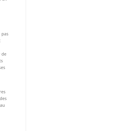
a pas
t
r de
ts
ses
res
 des
 au