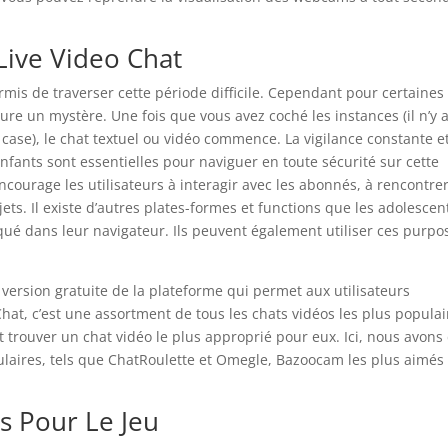
Live Video Chat
rmis de traverser cette période difficile. Cependant pour certaines
 un mystère. Une fois que vous avez coché les instances (il n’y 
e case), le chat textuel ou vidéo commence. La vigilance constante e
fants sont essentielles pour naviguer en toute sécurité sur cette
courage les utilisateurs à interagir avec les abonnés, à rencontre
ets. Il existe d’autres plates-formes et functions que les adolescen
oqué dans leur navigateur. Ils peuvent également utiliser ces purpo
 version gratuite de la plateforme qui permet aux utilisateurs
at, c’est une assortment de tous les chats vidéos les plus populai
rouver un chat vidéo le plus approprié pour eux. Ici, nous avons
ulaires, tels que ChatRoulette et Omegle, Bazoocam les plus aimés
s Pour Le Jeu