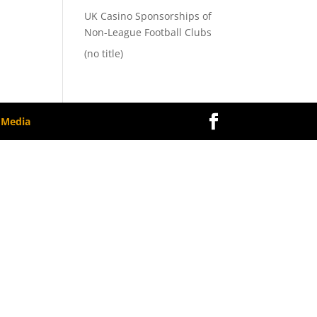
UK Casino Sponsorships of
Non-League Football Clubs
(no title)
 Media