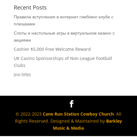
Recent Posts
Правила вступления в интернет гэмблинг-клубе с
плюшками
Слоты и настольные игры в виртуальном казино с
акциями
Cashier $5,000 Free Welcome Reward
UK Casino Sponsorships of Non-League Football
Clubs
(no title)
© 2022-2023
Cane Run Station Cowboy Church
. All
Rights Reserved. Designed & Maintained by
Barkley
Music & Media