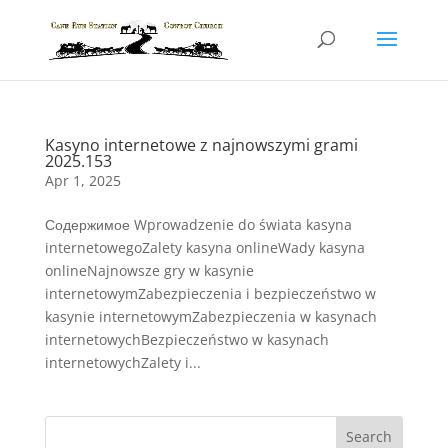
Kasyno internetowe z najnowszymi grami
2025.153
Apr 1, 2025
Содержимое Wprowadzenie do świata kasyna
internetowegoZalety kasyna onlineWady kasyna
onlineNajnowsze gry w kasynie
internetowymZabezpieczenia i bezpieczeństwo w
kasynie internetowymZabezpieczenia w kasynach
internetowychBezpieczeństwo w kasynach
internetowychZalety i...